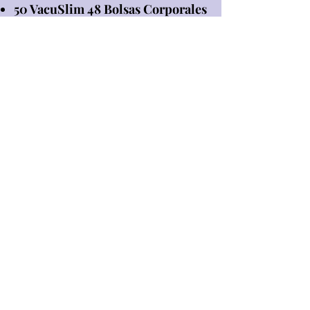
50 VacuSlim 48 Bolsas Corporales
Accesorios para 50 sesiones
(banda elástica, medidor y ties)
Club Marketing
Distribuidores
Conoce nuestros distribuidores
oficiales, auténticos referentes del
sector de la belleza y la estética en
EEUU y Latinoamérica
Distribuidores oficiales