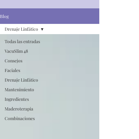
Blog
Drenaje Linfático
Todas las entradas
VacuSlim 48
Consejos
Faciales
Drenaje Linfático
Mantenimiento
Ingredientes
Maderoterapia
Combinaciones