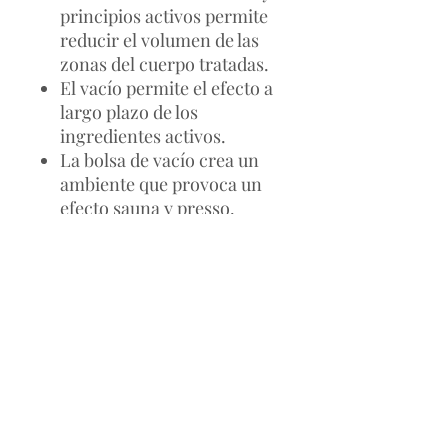
principios activos permite
reducir el volumen de las
zonas del cuerpo tratadas.
El vacío permite el efecto a
largo plazo de los
ingredientes activos.
La bolsa de vacío crea un
ambiente que provoca un
efecto sauna y presso.
El vacío permite que los
ingredientes activos se
inserten profundamente en
30 minutos, lo que iniciará
los procesos metabólicos.
CONTENIDO DEL PACK