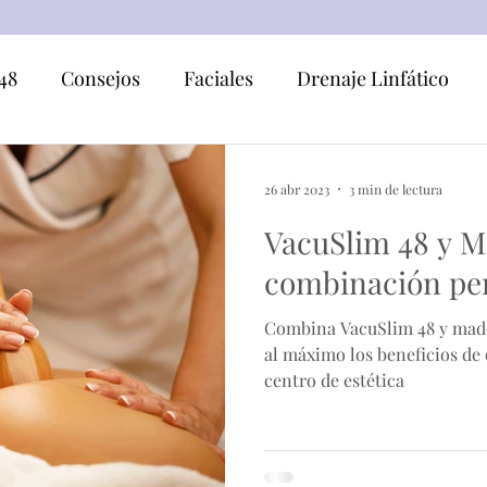
48
Consejos
Faciales
Drenaje Linfático
apia
Combinaciones
26 abr 2023
3 min de lectura
VacuSlim 48 y M
combinación per
Combina VacuSlim 48 y made
al máximo los beneficios de 
centro de estética