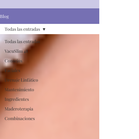
Blog
Todas las entradas
Todas las entradas
VacuSlim 48
Consejos
Faciales
Drenaje Linfático
Mantenimiento
Ingredientes
Maderoterapia
Combinaciones