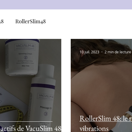
48
RollerSlim48
10 juil. 2023
2 min de lecture
RollerSlim 48: le 
 actifs de VacuSlim 48
vibrations