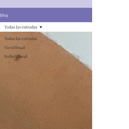
Blog
Todas las entradas
Todas las entradas
VacuSlim48
RollerSlim48