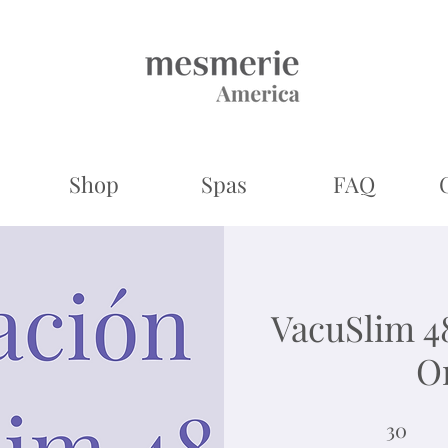
Shop
Spas
FAQ
VacuSlim 4
O
30 jours
30