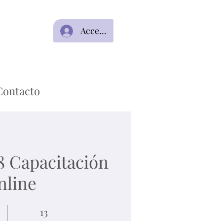
Acceso
Contacto
8 Capacitación
nline
13 étapes
13