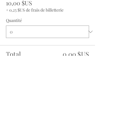
10,00 $US
+ 0,25 $US de frais de billetterie
Quantité
Total
0,00 $US
Passer la commande
Partager cet événement
Avis juridique
Contactez-nous via :