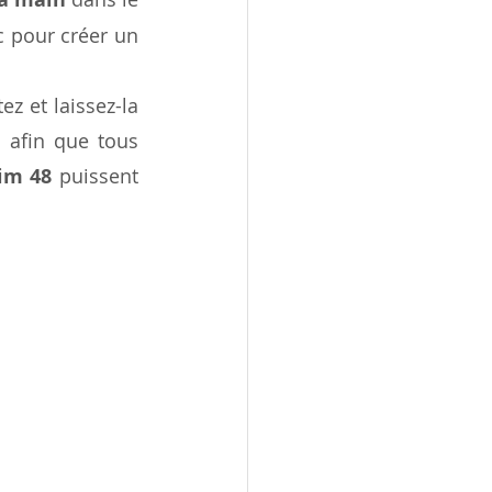
c pour créer un 
z et laissez-la 
afin que tous 
im 48
 puissent 