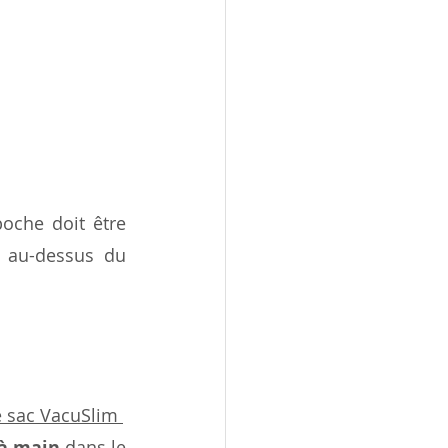
oche doit être 
m au-dessus du 
e sac VacuSlim 
 à main
 dans le 