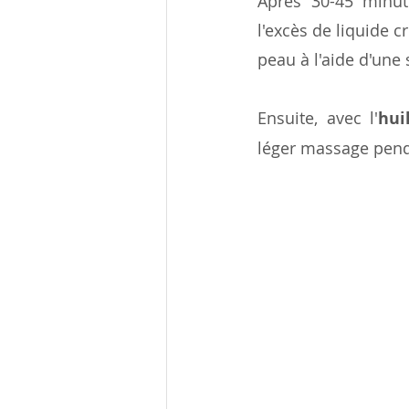
Après 30-45 minutes
l'excès de liquide c
peau à l'aide d'une s
Ensuite, avec l'
hui
léger massage pend