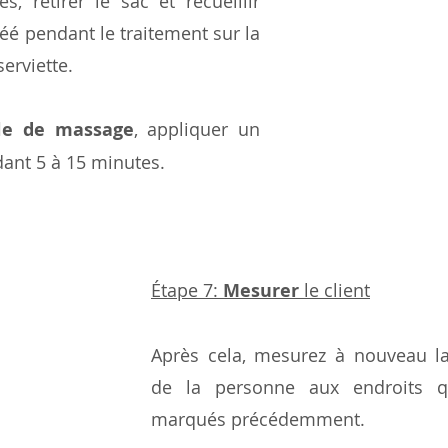
, retirer le sac et recueillir 
réé pendant le traitement sur la 
erviette. 
le de massage
, appliquer un 
ant 5 à 15 minutes.
Étape 7: 
Mesurer
 le client
Après cela, mesurez à nouveau la 
de la personne aux endroits q
marqués précédemment.