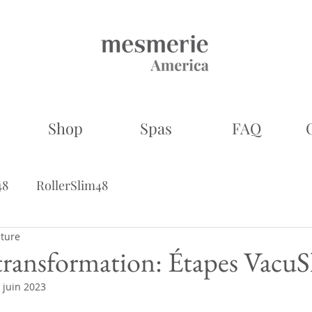
Shop
Spas
FAQ
48
RollerSlim48
cture
 transformation: Étapes VacuS
 juin 2023