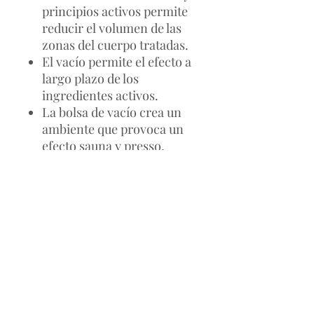
principios activos permite
reducir el volumen de las
zonas del cuerpo tratadas.
El vacío permite el efecto a
largo plazo de los
ingredientes activos.
La bolsa de vacío crea un
ambiente que provoca un
efecto sauna y presso.
El vacío permite que los
ingredientes activos se
inserten profundamente en
30 minutos, lo que iniciará
los procesos metabólicos.
CONTENIDO DEL PACK