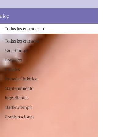
Blog
Todas las entradas
Todas las entradas
VacuSlim 48
Consejos
Faciales
Drenaje Linfático
Mantenimiento
Ingredientes
Maderoterapia
Combinaciones