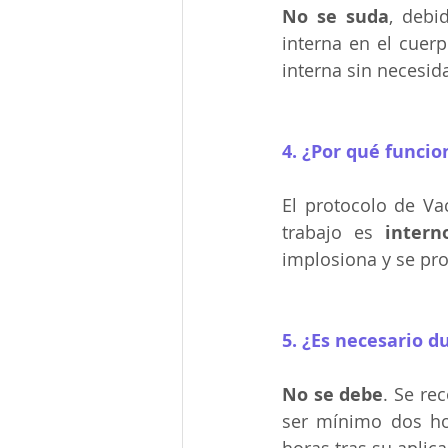
No se suda
, debi
interna en el cuer
interna sin necesid
4. ¿Por qué funcio
El protocolo de Va
trabajo es 
intern
implosiona y se pr
5. ¿Es necesario 
No se debe
. Se re
ser mínimo dos ho