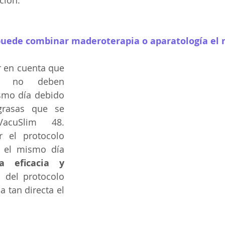
ción.
 puede combinar maderoterapia o aparatología el
 en cuenta que 
os no deben 
smo día debido 
rasas que se 
cuSlim 48. 
 el protocolo 
 el mismo día 
a eficacia y 
 del protocolo 
 tan directa el 