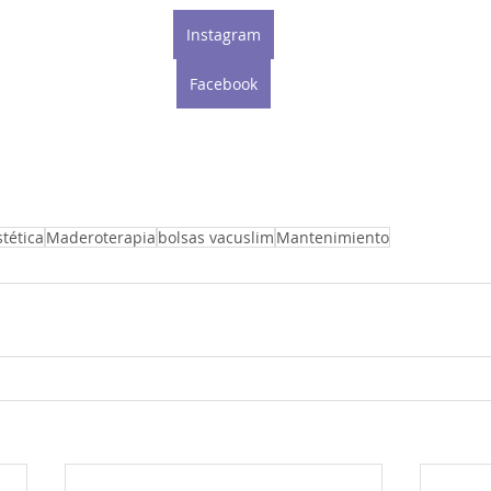
Instagram
Facebook
tética
Maderoterapia
bolsas vacuslim
Mantenimiento