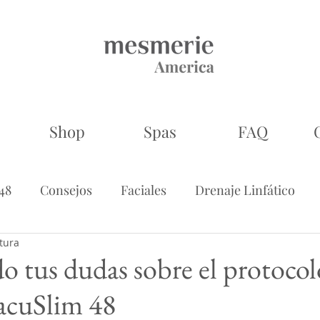
Shop
Spas
FAQ
48
Consejos
Faciales
Drenaje Linfático
tura
apia
Combinaciones
o tus dudas sobre el protocol
acuSlim 48