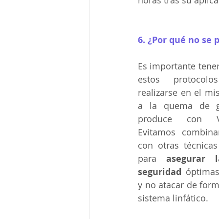
horas tras su aplica
6. ¿Por qué no se
Es importante tener
estos protocol
realizarse en el mi
a la quema de g
produce con Va
Evitamos combinar
con otras técnicas
para 
asegurar l
seguridad 
óptimas
y no atacar de forma
sistema linfático.