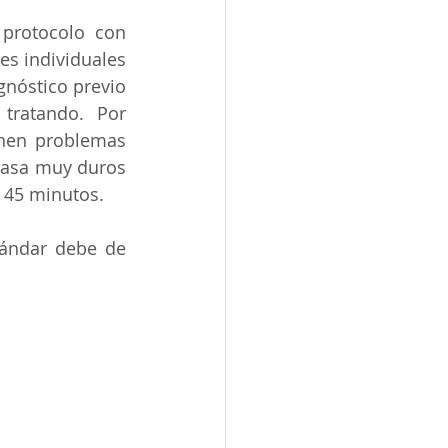
protocolo con 
s individuales 
gnóstico previo 
tratando. Por 
nen problemas 
rasa muy duros 
a 45 minutos.
ándar debe de 