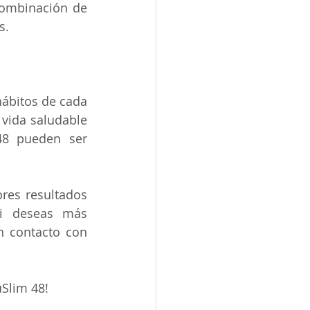
combinación de 
s.
hábitos de cada 
vida saludable 
que incluya dieta y ejercicio regular, los resultados de VacuSlim 48 pueden ser 
es resultados 
i deseas más 
 contacto con 
Slim 48!