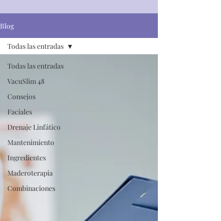
Blog
Todas las entradas
Todas las entradas
VacuSlim 48
Consejos
Faciales
Drenaje Linfático
Mantenimiento
Ingredientes
Maderoterapia
Combinaciones