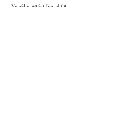
VacuSlim 48 Set Inicial (30 
tratamientos)
Comprar ahora
VacuSlim 48 Set Experto (50 
tratamientos)
Comprar ahora