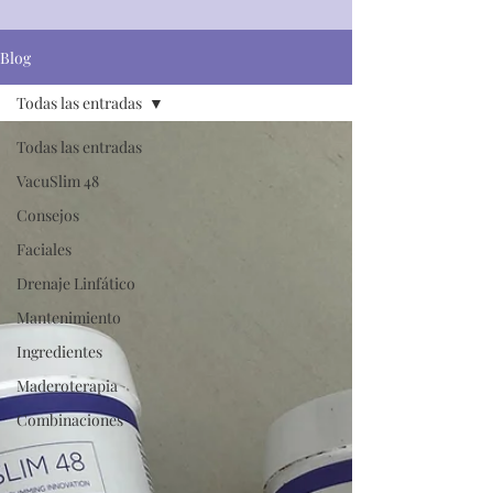
Blog
Todas las entradas
Todas las entradas
VacuSlim 48
Consejos
Faciales
Drenaje Linfático
Mantenimiento
Ingredientes
Maderoterapia
Combinaciones