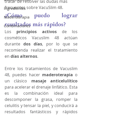
tratar de resolver las dudas más 
frecuentes sobre VacuSlim 48. 
Ingredientes
¿Cómo puedo lograr 
Maderoterapia
resultados más rápidos?
Combinaciones
Los 
principios activos
 de los 
cosméticos Vacuslim 48 actúan 
durante 
dos días
, por lo que se 
recomienda realizar el tratamiento 
en 
días alternos
.
Entre los tratamientos de Vacuslim 
48, puedes hacer 
maderoterapia
 o 
un clásico 
masaje anticelulítico
para acelerar el drenaje linfático. Esta 
es la combinación ideal para 
descomponer la grasa, romper la 
celulitis y tensar la piel, y conducirá a 
resultados fantásticos y rápidos 