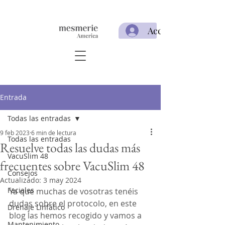
Acceso
Entrada
Todas las entradas
9 feb 2023
6 min de lectura
Todas las entradas
Resuelve todas las dudas más
VacuSlim 48
frecuentes sobre VacuSlim 48
Consejos
Actualizado:
3 may 2024
Faciales
Ya que muchas de vosotras tenéis 
dudas sobre el protocolo, en este 
Drenaje Linfático
blog las hemos recogido y vamos a 
Mantenimiento