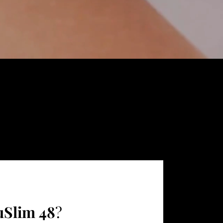
uSlim
48
?