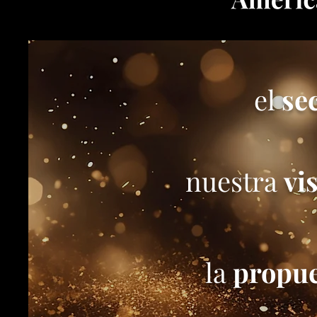
el
sec
nuestra
vi
la
propue