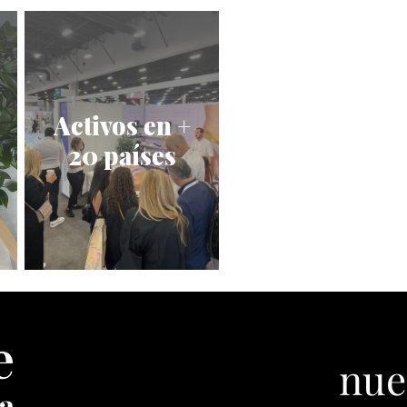
Activos en +
20 países
nue