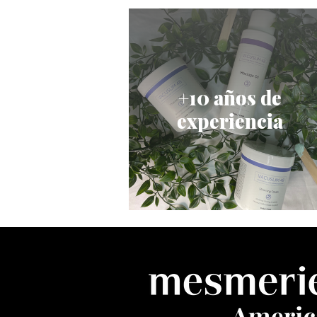
+1000
centros
+10 años de
confían en
experiencia
nosotros