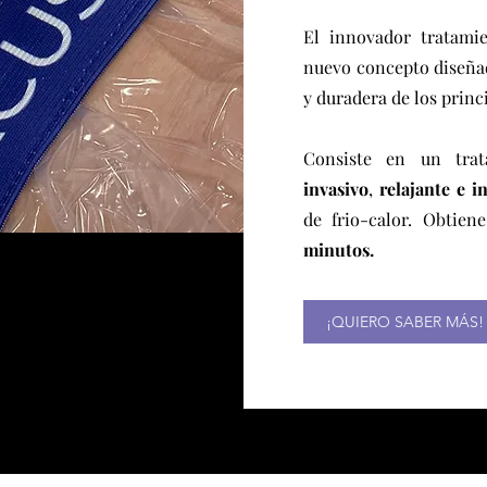
El innovador tratami
nuevo concepto diseñad
y duradera de los princi
Consiste en un tra
invasivo
,
relajante e i
de frio-calor.
Obtiene
minutos.
¡QUIERO SABER MÁS!