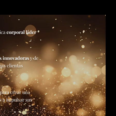
ica
corporal líder
s innovadoras
y de
ras clientas
 para crear una
s a impulsar sus