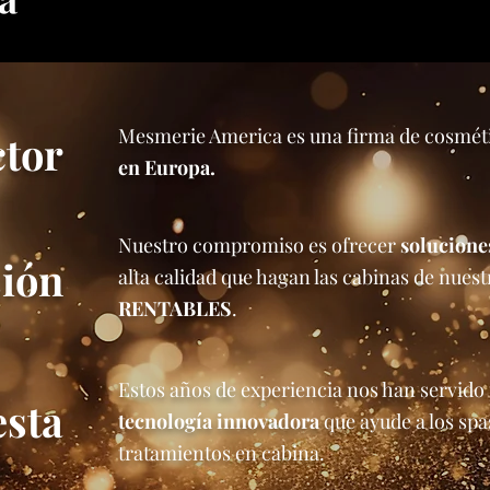
Mesmerie America es una firma de cosmét
tor
en Europa.
Nuestro compromiso es ofrecer
solucione
sión
alta calidad que hagan las cabinas de nuest
RENTABLES
.
Estos años de experiencia nos han servido
sta
tecnología
innovadora
que ayude a los spa
tratamientos en cabina.